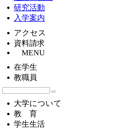
研究活動
入学案内
アクセス
資料請求
MENU
在学生
教職員
大学について
教 育
学生生活