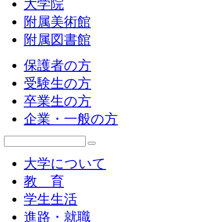
大学院
附属美術館
附属図書館
保護者の方
受験生の方
卒業生の方
企業・一般の方
大学について
教 育
学生生活
進路・就職