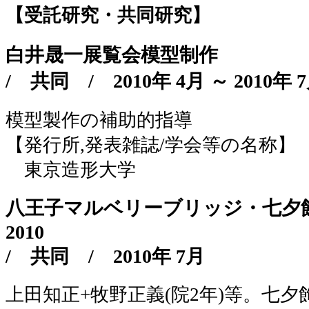
【受託研究・共同研究】
白井晟一展覧会模型制作
/
共同
/
2010年 4月 ～ 2010年 
模型製作の補助的指導
【発行所,発表雑誌/学会等の名称】
東京造形大学
八王子マルベリーブリッジ・七夕
2010
/
共同
/
2010年 7月
上田知正+牧野正義(院2年)等。七