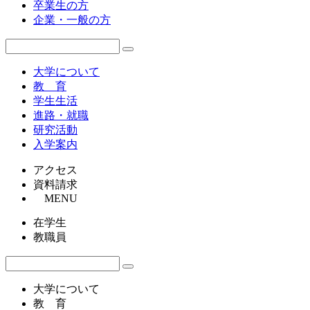
卒業生の方
企業・一般の方
大学について
教 育
学生生活
進路・就職
研究活動
入学案内
アクセス
資料請求
MENU
在学生
教職員
大学について
教 育