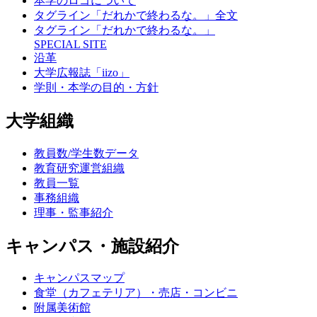
本学のロゴについて
タグライン「だれかで終わるな。」全文
タグライン「だれかで終わるな。」
SPECIAL SITE
沿革
大学広報誌「iizo」
学則・本学の目的・方針
大学組織
教員数/学生数データ
教育研究運営組織
教員一覧
事務組織
理事・監事紹介
キャンパス・施設紹介
キャンパスマップ
食堂（カフェテリア）・売店・コンビニ
附属美術館