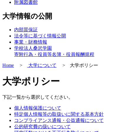
附属図書館
大学情報の公開
内部質保証
法令等に基づく情報公開
事業・財務情報
学校法人桑沢学園
寄附行為・役員等名簿・役員報酬規程
Home
>
大学について
> 大学ポリシー
大学ポリシー
下記一覧から選択してください。
個人情報保護について
特定個人情報等の取扱いに関する基本方針
コンプライアンス通報・公益通報について
公的研究費の扱いについて