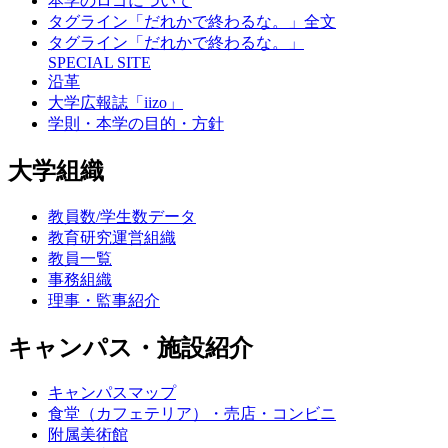
本学のロゴについて
タグライン「だれかで終わるな。」全文
タグライン「だれかで終わるな。」
SPECIAL SITE
沿革
大学広報誌「iizo」
学則・本学の目的・方針
大学組織
教員数/学生数データ
教育研究運営組織
教員一覧
事務組織
理事・監事紹介
キャンパス・施設紹介
キャンパスマップ
食堂（カフェテリア）・売店・コンビニ
附属美術館