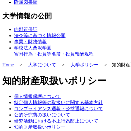
附属図書館
大学情報の公開
内部質保証
法令等に基づく情報公開
事業・財務情報
学校法人桑沢学園
寄附行為・役員等名簿・役員報酬規程
Home
>
大学について
>
大学ポリシー
> 知的財産
知的財産取扱いポリシー
個人情報保護について
特定個人情報等の取扱いに関する基本方針
コンプライアンス通報・公益通報について
公的研究費の扱いについて
研究活動における不正行為防止について
知的財産取扱いポリシー