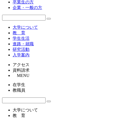
卒業生の方
企業・一般の方
大学について
教 育
学生生活
進路・就職
研究活動
入学案内
アクセス
資料請求
MENU
在学生
教職員
大学について
教 育