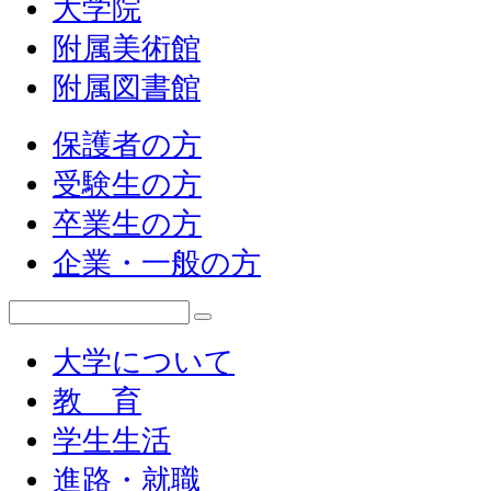
大学院
附属美術館
附属図書館
保護者の方
受験生の方
卒業生の方
企業・一般の方
大学について
教 育
学生生活
進路・就職