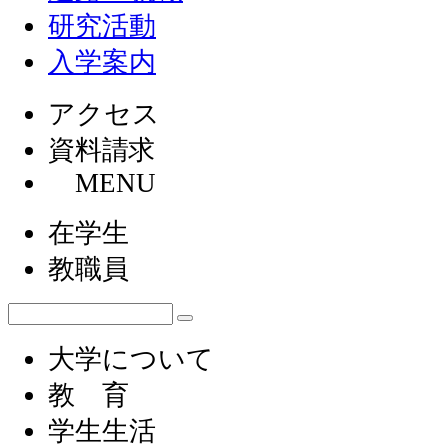
研究活動
入学案内
アクセス
資料請求
MENU
在学生
教職員
大学について
教 育
学生生活