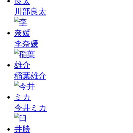
川部良太
李奈媛
稲葉雄介
今井ミカ