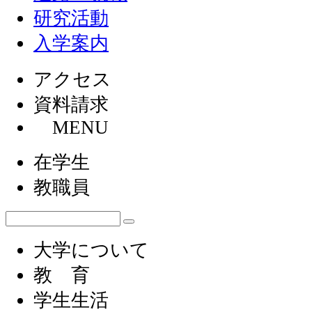
研究活動
入学案内
アクセス
資料請求
MENU
在学生
教職員
大学について
教 育
学生生活