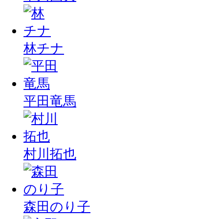
林チナ
平田竜馬
村川拓也
森田のり子