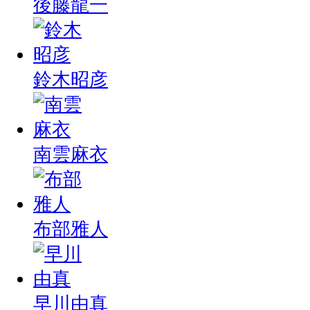
後藤龍一
鈴木昭彦
南雲麻衣
布部雅人
早川由真