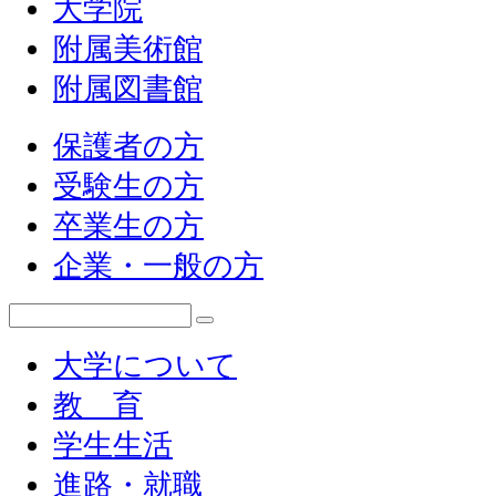
大学院
附属美術館
附属図書館
保護者の方
受験生の方
卒業生の方
企業・一般の方
大学について
教 育
学生生活
進路・就職