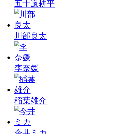
五十嵐耕平
川部良太
李奈媛
稲葉雄介
今井ミカ