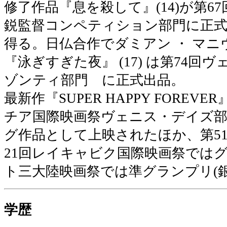
修了作品『息を殺して』(14)が第6
鋭監督コンペティション部門に正式
得る。日仏合作でダミアン ・ マ
『泳ぎすぎた夜』 (17) は第74
ゾンティ部門 に正式出品。
最新作『SUPER HAPPY FOREVE
チア国際映画祭ヴェニス・デイズ
グ作品として上映されたほか、第5
21回レイキャビク国際映画祭ではグ
ト三大陸映画祭では準グランプリ(
学歴