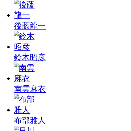
後藤龍一
鈴木昭彦
南雲麻衣
布部雅人