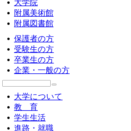
大学院
附属美術館
附属図書館
保護者の方
受験生の方
卒業生の方
企業・一般の方
大学について
教 育
学生生活
進路・就職