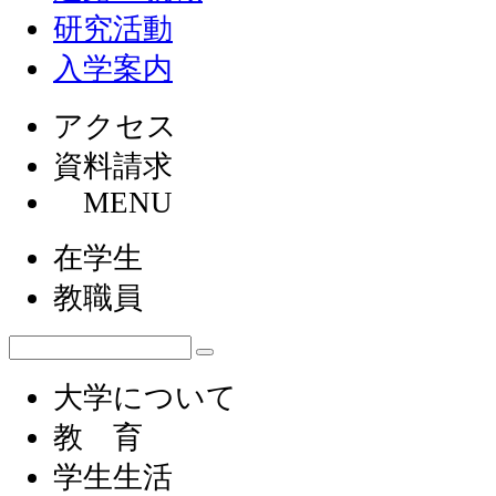
研究活動
入学案内
アクセス
資料請求
MENU
在学生
教職員
大学について
教 育
学生生活