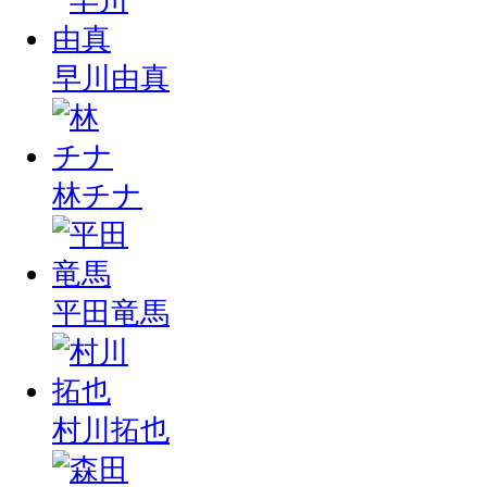
早川由真
林チナ
平田竜馬
村川拓也