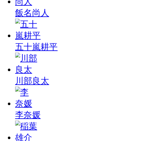
飯名尚人
五十嵐耕平
川部良太
李奈媛