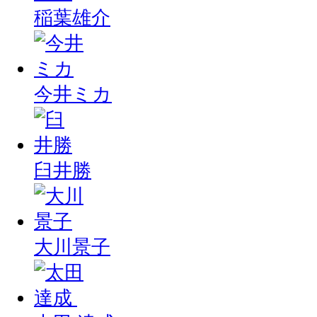
稲葉雄介
今井ミカ
臼井勝
大川景子