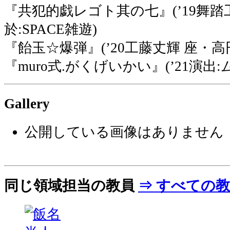
『共犯的戯レゴト其の七』(’19舞踏
於:SPACE雑遊)
『飴玉☆爆弾』(’20工藤丈輝 座・高
『muro式.がくげいかい』(’21演出
Gallery
公開している画像はありません
同じ領域担当の教員
⇒ すべての