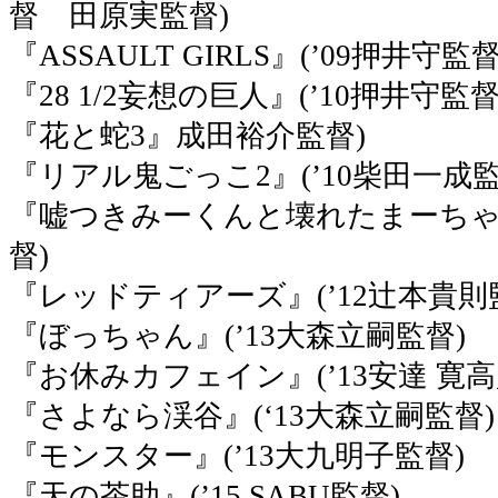
督 田原実監督)
『ASSAULT GIRLS』(’09押井守
『28 1/2妄想の巨人』(’10押井守監
『花と蛇3』成田裕介監督)
『リアル鬼ごっこ2』(’10柴田一成監
『嘘つきみーくんと壊れたまーちゃん
督)
『レッドティアーズ』(’12辻本貴
『ぼっちゃん』(’13大森立嗣監督)
『お休みカフェイン』(’13安達 寛
『さよなら渓谷』(‘13大森立嗣監督
『モンスター』(’13大九明子監督
『天の茶助』(’15 SABU監督)