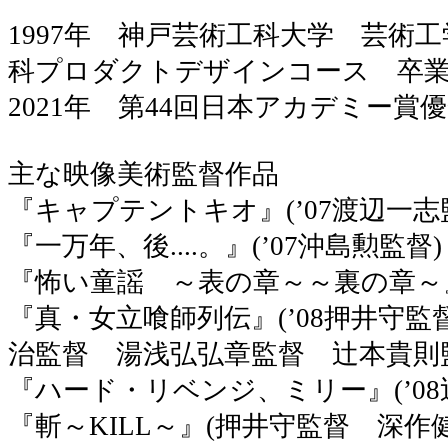
1997年 神戸芸術工科大学 芸術
科プロダクトデザインコース 卒
2021年 第44回日本アカデミー賞
主な映像美術監督作品
『キャプテントキオ』(’07渡辺一志
『一万年、後....。』(’07沖島勲監
『怖い童謡 ～表の章～～裏の章～』
『真・女立喰師列伝』(’08押井守
治監督 湯浅弘弘章監督 辻本貴則
『ハード・リベンジ、ミリー』(’0
『斬～KILL～』(押井守監督 深