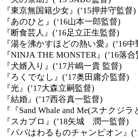
『東京無国籍少女』(’15押井守監督)
『あのひと』(‘16山本一郎監督)
『断食芸人』(’16足立正生監督)
『湯を沸かすほどの熱い愛』(’16
『NINJA THE MONSTER』(’16
『犬婿入り』(’17片嶋一貴 監督)
『ろくでなし』(’17奥田庸介監督)
『光』(’17大森立嗣監督)
『結婚』(’17西谷真一監督)
『『Sand Whale and Me(スナク
『スカブロ』(’18矢城 潤一監督)
『パパはわるものチャンピオン』(’1