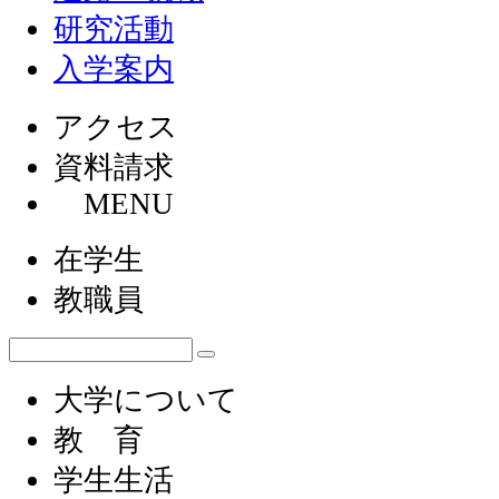
研究活動
入学案内
アクセス
資料請求
MENU
在学生
教職員
大学について
教 育
学生生活