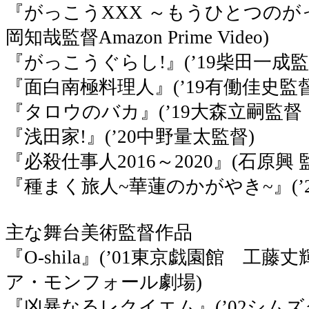
『がっこうXXX ～もうひとつのがっ
岡知哉監督Amazon Prime Video)
『がっこうぐらし!』(’19柴田一成
『面白南極料理人』(’19有働佳史
『タロウのバカ』(’19大森立嗣監督
『浅田家!』(’20中野量太監督)
『必殺仕事人2016～2020』(石原興
『種まく旅人~華蓮のかがやき~』(’
主な舞台美術監督作品
『O-shila』(’01東京戯園館 工
ア・モンフォール劇場)
『凶暴なるレクイエム』(’02シム