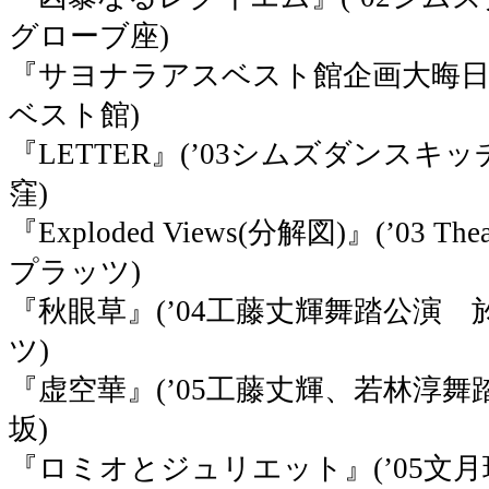
グローブ座)
『サヨナラアスベスト館企画大晦日之
ベスト館)
『LETTER』(’03シムズダンスキッチ
窪)
『Exploded Views(分解図)』(’03 T
プラッツ)
『秋眼草』(’04工藤丈輝舞踏公演 
ツ)
『虚空華』(’05工藤丈輝、若林淳舞踏公演 
坂)
『ロミオとジュリエット』(’05文