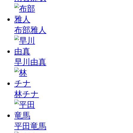
布部雅人
早川由真
林チナ
平田竜馬