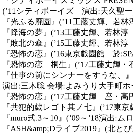
『シティボーイズミックス PRESE
(’11シティボーイズ 演出:天久聖
『光ふる廃園』(’11工藤丈輝、若
『降海の夢』(’13工藤丈輝、若林
『敗北の傘』(’15工藤丈輝、若林
『恐怖の恋』(’16東京戯園館 於:SP
『恐怖の恋 桐生』(’17工藤丈輝
『仕事の前にシンナーをすうな、』
演出:三木聡 会場:よみうり大手町
『恐怖の恋』(’17工藤丈輝 座・
『共犯的戯レゴト其ノ七』(’17東京戯
『muro式.3～10』(’09～’18演出:
『ASH&amp;Dライブ2019』(北