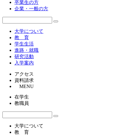
卒業生の方
企業・一般の方
大学について
教 育
学生生活
進路・就職
研究活動
入学案内
アクセス
資料請求
MENU
在学生
教職員
大学について
教 育