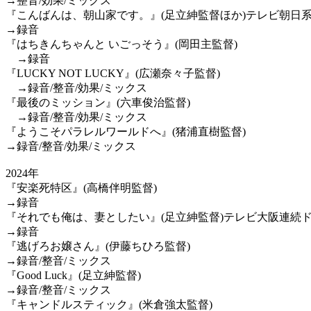
→整音/効果/ミックス
『こんばんは、朝山家です。』(足立紳監督ほか)テレビ朝日
→録音
『はちきんちゃんと いごっそう』(岡田主監督)
→録音
『LUCKY NOT LUCKY』(広瀬奈々子監督)
→録音/整音/効果/ミックス
『最後のミッション』(六車俊治監督)
→録音/整音/効果/ミックス
『ようこそパラレルワールドへ』(猪浦直樹監督)
→録音/整音/効果/ミックス
2024年
『安楽死特区』(高橋伴明監督)
→録音
『それでも俺は、妻としたい』(足立紳監督)テレビ大阪連続
→録音
『逃げろお嬢さん』(伊藤ちひろ監督)
→録音/整音/ミックス
『Good Luck』(足立紳監督)
→録音/整音/ミックス
『キャンドルスティック』(米倉強太監督)