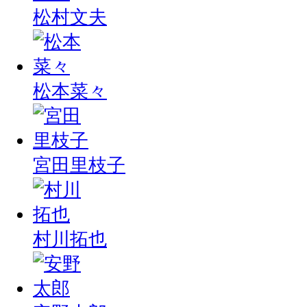
松村文夫
松本菜々
宮田里枝子
村川拓也