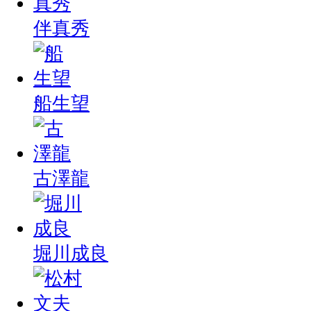
伴真秀
船生望
古澤龍
堀川成良