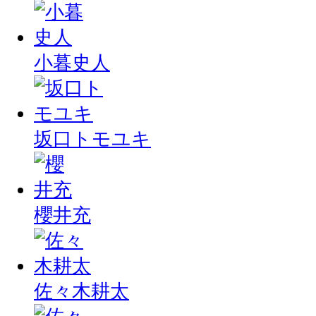
小暮史人
坂口トモユキ
櫻井充
佐々木耕太