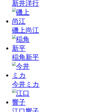
新井洋行
磯上尚江
稲角新平
今井ミカ
江口響子