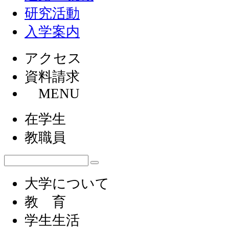
研究活動
入学案内
アクセス
資料請求
MENU
在学生
教職員
大学について
教 育
学生生活