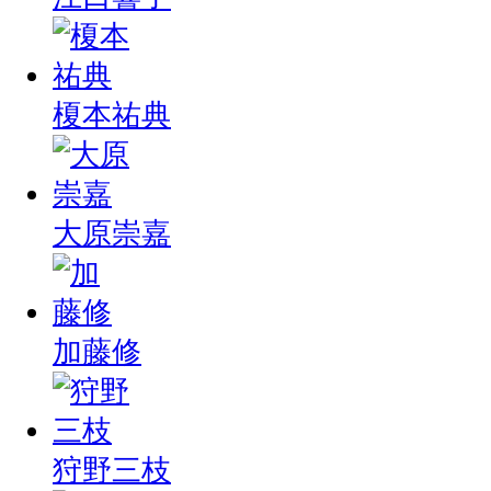
榎本祐典
大原崇嘉
加藤修
狩野三枝