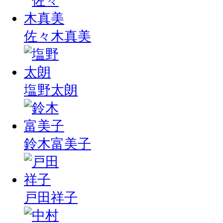
佐々木真美
塩野太朗
鈴木富美子
戸田祥子