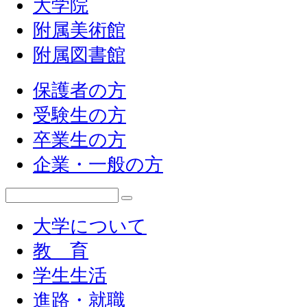
大学院
附属美術館
附属図書館
保護者の方
受験生の方
卒業生の方
企業・一般の方
大学について
教 育
学生生活
進路・就職