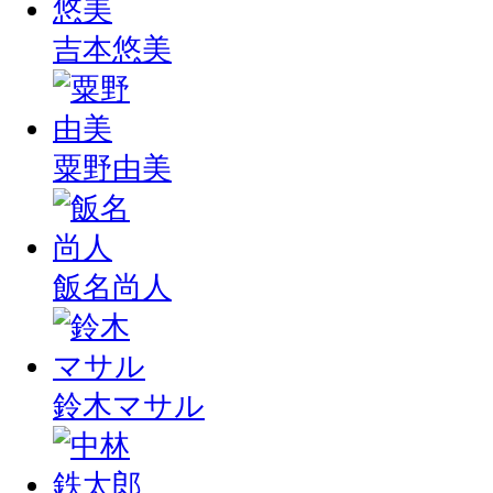
吉本悠美
粟野由美
飯名尚人
鈴木マサル