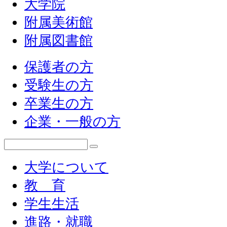
大学院
附属美術館
附属図書館
保護者の方
受験生の方
卒業生の方
企業・一般の方
大学について
教 育
学生生活
進路・就職