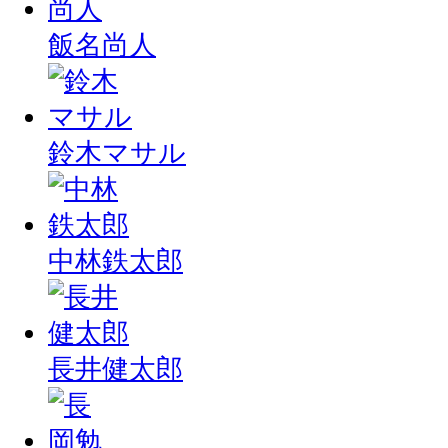
飯名尚人
鈴木マサル
中林鉄太郎
長井健太郎