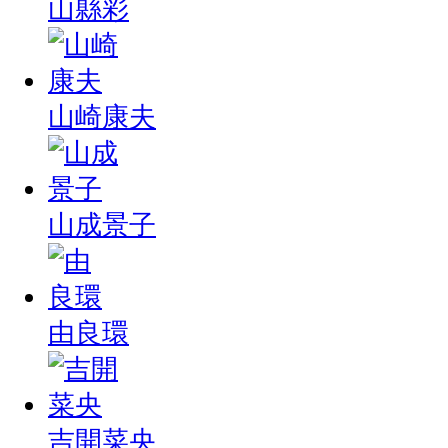
山縣彩
山崎康夫
山成景子
由良環
吉開菜央