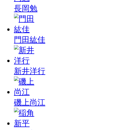
長岡勉
門田紘佳
新井洋行
磯上尚江