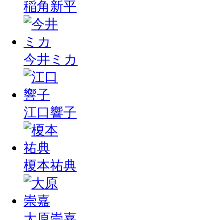
稲角新平
今井ミカ
江口響子
榎本祐典
大原崇嘉