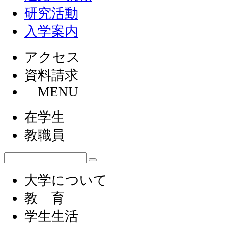
研究活動
入学案内
アクセス
資料請求
MENU
在学生
教職員
大学について
教 育
学生生活