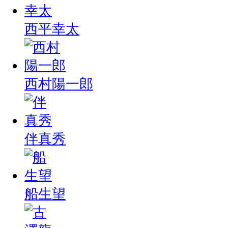
西平幸太
西村陽一郎
伴真秀
船生望