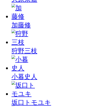
加藤修
狩野三枝
小暮史人
坂口トモユキ