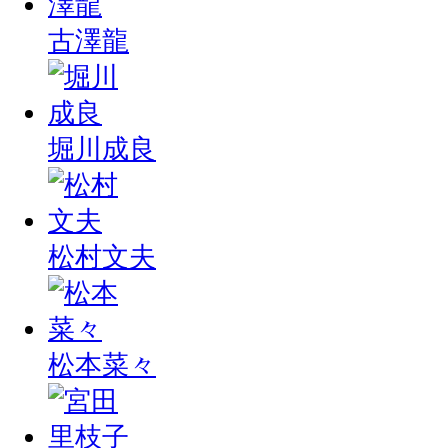
古澤龍
堀川成良
松村文夫
松本菜々