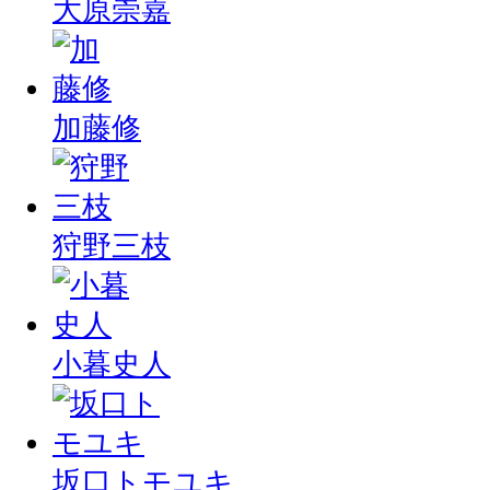
大原崇嘉
加藤修
狩野三枝
小暮史人
坂口トモユキ