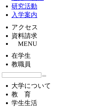
研究活動
入学案内
アクセス
資料請求
MENU
在学生
教職員
大学について
教 育
学生生活