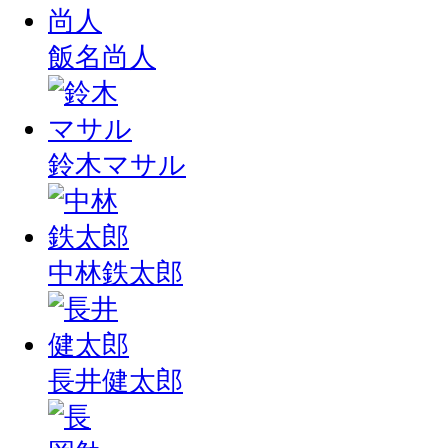
飯名尚人
鈴木マサル
中林鉄太郎
長井健太郎