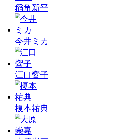
稲角新平
今井ミカ
江口響子
榎本祐典