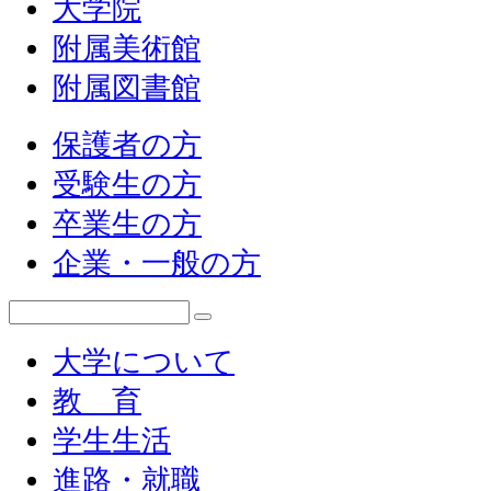
大学院
附属美術館
附属図書館
保護者の方
受験生の方
卒業生の方
企業・一般の方
大学について
教 育
学生生活
進路・就職