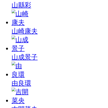
山縣彩
山崎康夫
山成景子
由良環