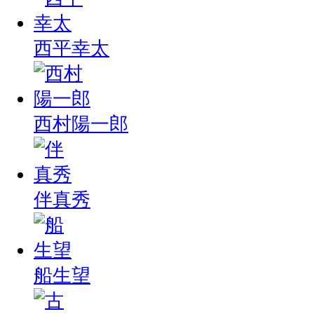
西平幸太
西村陽一郎
伴真秀
船生望