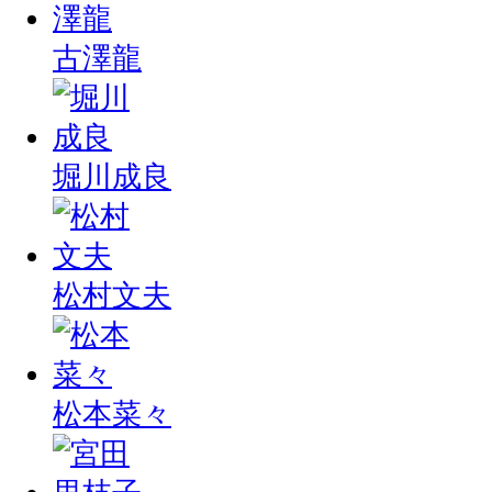
古澤龍
堀川成良
松村文夫
松本菜々