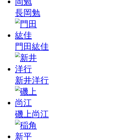
長岡勉
門田紘佳
新井洋行
磯上尚江