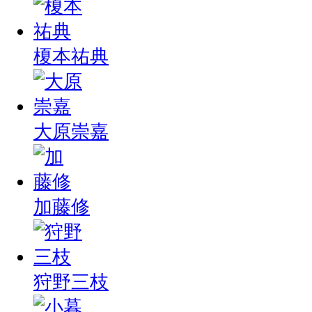
榎本祐典
大原崇嘉
加藤修
狩野三枝