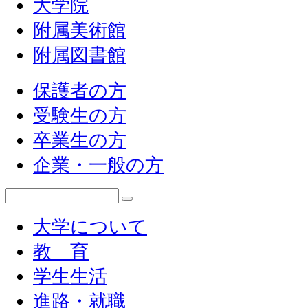
大学院
附属美術館
附属図書館
保護者の方
受験生の方
卒業生の方
企業・一般の方
大学について
教 育
学生生活
進路・就職