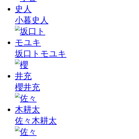
小暮史人
坂口トモユキ
櫻井充
佐々木耕太