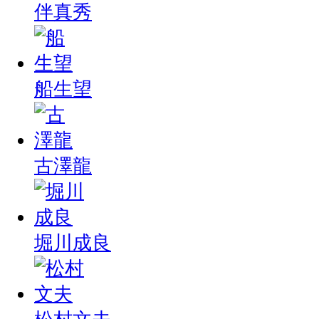
伴真秀
船生望
古澤龍
堀川成良