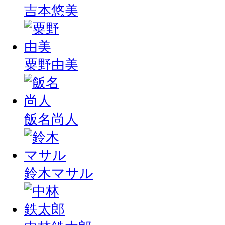
吉本悠美
粟野由美
飯名尚人
鈴木マサル