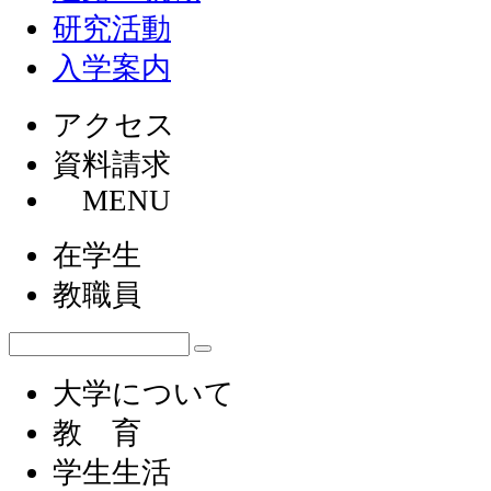
研究活動
入学案内
アクセス
資料請求
MENU
在学生
教職員
大学について
教 育
学生生活