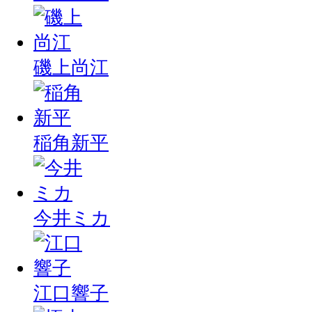
磯上尚江
稲角新平
今井ミカ
江口響子