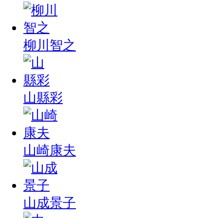
柳川智之
山縣彩
山崎康夫
山成景子