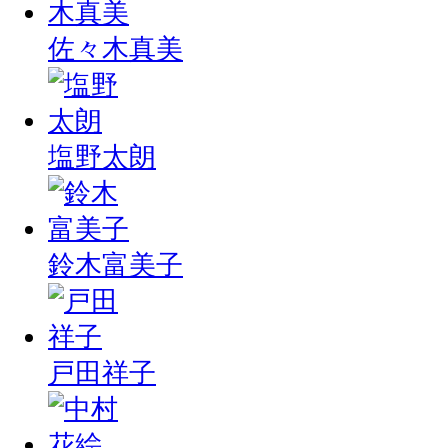
佐々木真美
塩野太朗
鈴木富美子
戸田祥子