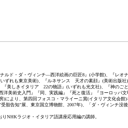
eb、イタリア)、『レオナルド・ダ・ヴィンチ―西洋絵画の巨匠8』(小学館
いずれも東京美術)、『ルネサンス 天才の素顔』(美術出版社
『美しきイタリア 22の物語』(いずれも光文社)、『神のごと
『西洋美術史入門』『同、実践編』『死と復活』『ヨーロッパ文
房)により、第四回フォスコ・マライーニ賞(イタリア文化会館)
胎告知”展、東京国立博物館、2007年)、「ダ・ヴィンチ没後5
おりNHKラジオ・イタリア語講座応用編の講師。