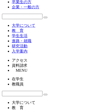
卒業生の方
企業・一般の方
大学について
教 育
学生生活
進路・就職
研究活動
入学案内
アクセス
資料請求
MENU
在学生
教職員
大学について
教 育