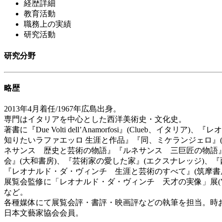
経歴詳細
教育活動
職務上の実績
研究活動
研究分野
略歴
2013年4月着任/1967年広島出身。
専門はイタリアを中心とした西洋美術史・文化史。
著書に『Due Volti dell’Anamorfosi』(Clu
知りたいラファエッロ 生涯と作品』『同、ミケランジェロ』(
ネサンス 歴史と芸術の物語』『ルネサンス 三巨匠の物語』
会』(大和書房)、『芸術家の愛した家』(エクスナレッジ)、
『レオナルド・ダ・ヴィンチ 生涯と芸術のすべて』(筑摩書
展覧会監修に「レオナルド・ダ・ヴィンチ 天才の実像」展(”受
など。
各種媒体にて展覧会評・書評・映画評などの執筆を担当。時
日本文藝家協会会員。