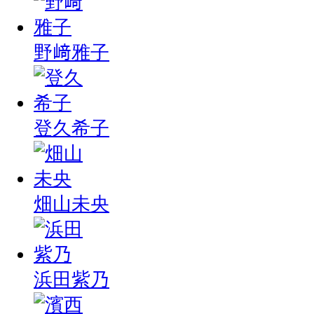
野﨑雅子
登久希子
畑山未央
浜田紫乃