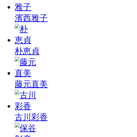
濱西雅子
朴恵貞
藤元直美
古川彩香