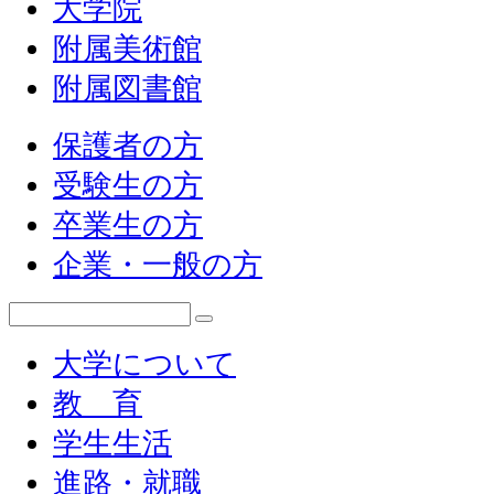
大学院
附属美術館
附属図書館
保護者の方
受験生の方
卒業生の方
企業・一般の方
大学について
教 育
学生生活
進路・就職