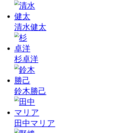
清水健太
杉卓洋
鈴木勝己
田中マリア