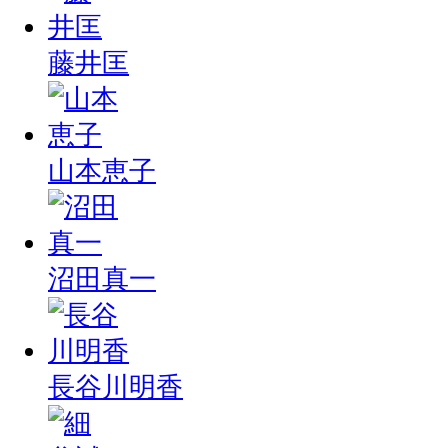
藤井匡
山本恵子
沼田真一
長谷川明香