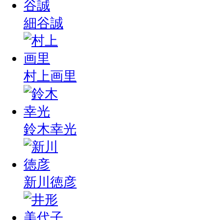
細谷誠
村上画里
鈴木幸光
新川徳彦