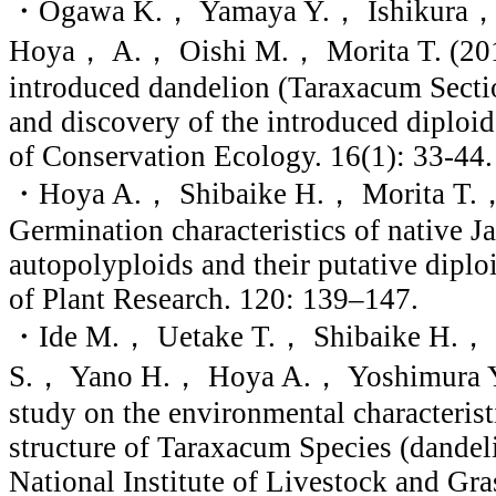
・Ogawa K.， Yamaya Y.， Ishikura，
Hoya， A.， Oishi M.， Morita T. (201
introduced dandelion (Taraxacum Secti
and discovery of the introduced diploid
of Conservation Ecology. 16(1): 33-44.
・Hoya A.， Shibaike H.， Morita T.， 
Germination characteristics of native 
autopolyploids and their putative diploi
of Plant Research. 120: 139–147.
・Ide M.， Uetake T.， Shibaike H.， 
S.， Yano H.， Hoya A.， Yoshimura Y
study on the environmental characterist
structure of Taraxacum Species (dandel
National Institute of Livestock and Gr