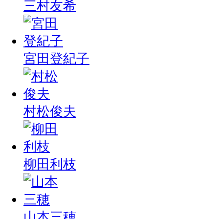
三村友希
宮田登紀子
村松俊夫
柳田利枝
山本三穂