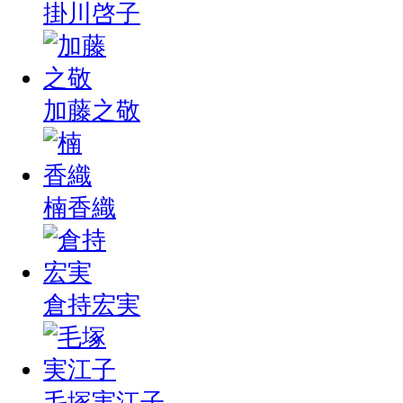
掛川啓子
加藤之敬
楠香織
倉持宏実
毛塚実江子