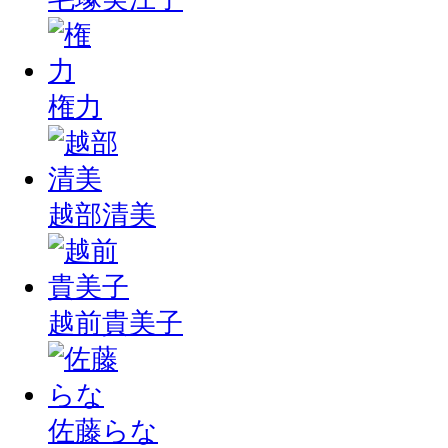
権力
越部清美
越前貴美子
佐藤らな