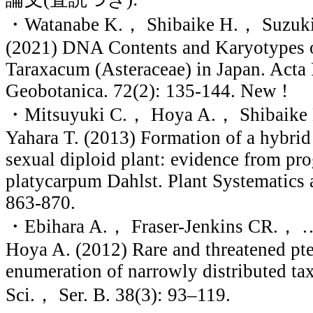
・Watanabe K.， Shibaike H.， Suzuki
(2021) DNA Contents and Karyotypes o
Taraxacum (Asteraceae) in Japan. Acta
Geobotanica. 72(2): 135-144. New !
・Mitsuyuki C.， Hoya A.， Shibaike
Yahara T. (2013) Formation of a hybrid
sexual diploid plant: evidence from pr
platycarpum Dahlst. Plant Systematics 
863-870.
・Ebihara A.， Fraser-Jenkins CR.，
Hoya A. (2012) Rare and threatened pte
enumeration of narrowly distributed tax
Sci.， Ser. B. 38(3): 93–119.