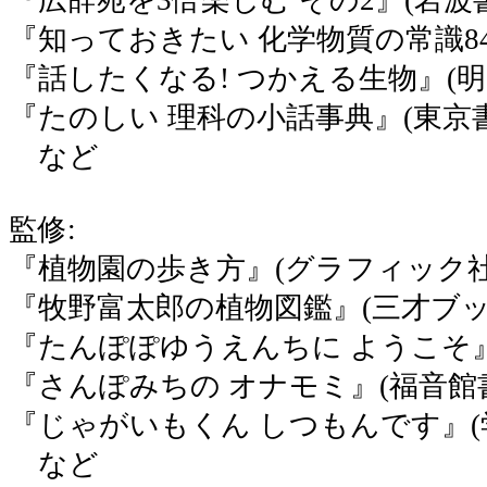
『知っておきたい 化学物質の常識84
『話したくなる! つかえる生物』(明
『たのしい 理科の小話事典』(東京
など
監修:
『植物園の歩き方』(グラフィック社
『牧野富太郎の植物図鑑』(三才ブッ
『たんぽぽゆうえんちに ようこそ』
『さんぽみちの オナモミ』(福音館
『じゃがいもくん しつもんです』
など