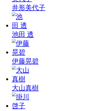
井形美代子
池田 透
伊藤晃碧
大山真樹