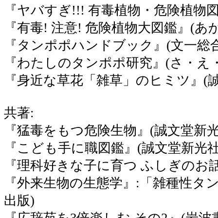
『ヤバすぎ!!! 有毒植物・危険植物
『有毒! 注意! 危険植物大図鑑』(
『タンポポハンドブック』(文一総合
『わたしのタンポポ研究』(さ・え・
『身近な草花「雑草」のヒミツ』(誠
共著:
『猛毒をもつ危険生物』(誠文堂新光
『こども手に職図鑑』(誠文堂新光社
『理科好きな子に育つ ふしぎのお話3
『外来生物の生態学』:「雑種性タ
出版)
『広辞苑を3倍楽しむ その2』(岩波