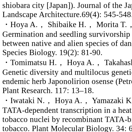
shiobara city [Japan]). Journal of the Ja
Landscape Architecture.69(4): 545-548
・Hoya A.， Shibaike H.， Morita T.， 
Germination and seedling survivorship c
between native and alien species of da
Species Biology. 19(2): 81-90.
・Tomimatsu H.， Hoya A.， Takahash
Genetic diversity and multilocus genetic
endemic herb Japonolirion osense (Petr
Plant Research. 117: 13–18.
・Iwataki N.， Hoya A.， Yamazaki K. 
TATA-dependent transcription in a heat-
tobacco nuclei by recombinant TATA-b
tobacco. Plant Molecular Biology. 34: 