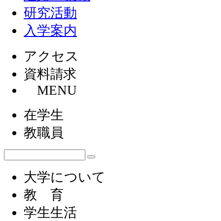
研究活動
入学案内
アクセス
資料請求
MENU
在学生
教職員
大学について
教 育
学生生活