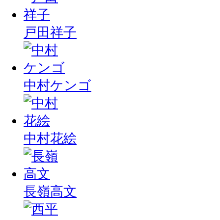
戸田祥子
中村ケンゴ
中村花絵
長嶺高文