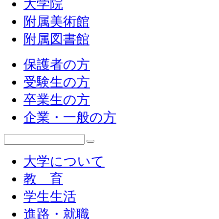
大学院
附属美術館
附属図書館
保護者の方
受験生の方
卒業生の方
企業・一般の方
大学について
教 育
学生生活
進路・就職