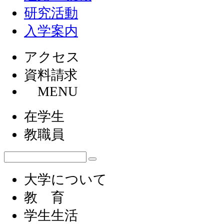
研究活動
入学案内
アクセス
資料請求
MENU
在学生
教職員
大学について
教 育
学生生活