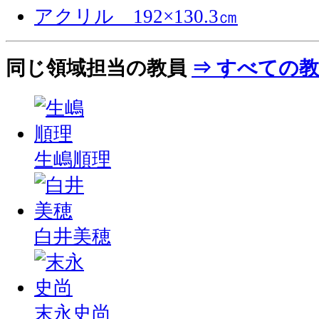
同じ領域担当の教員
⇒ すべての
生嶋順理
白井美穂
末永史尚