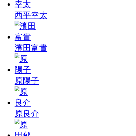
西平幸太
濱田富貴
原陽子
原良介