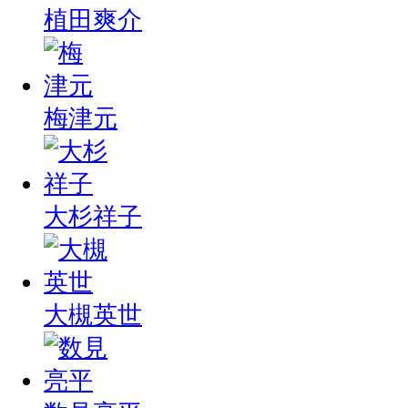
植田爽介
梅津元
大杉祥子
大槻英世