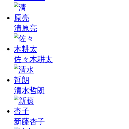
清原亮
佐々木耕太
清水哲朗
新藤杏子