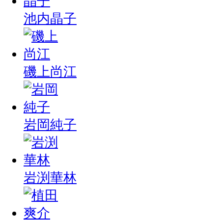
池内晶子
磯上尚江
岩岡純子
岩渕華林