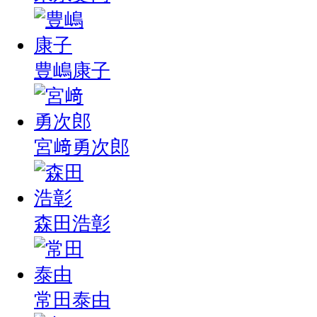
豊嶋康子
宮﨑勇次郎
森田浩彰
常田泰由