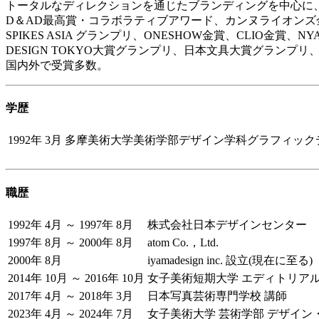
トータルなディレクションを通じたブランディングを中心に
D＆AD最高賞・コラボラティブアワード、カンヌライオンズ
SPIKES ASIA グランプリ、ONESHOW金賞、CLIO金賞、N
DESIGN TOKYO大賞グランプリ、日本文具大賞グランプリ
国内外で受賞多数。
学歴
1992年 3月
多摩美術大学美術学部デザイン学科グラフィックデ
職歴
1992年 4月 ～ 1997年 8月
株式会社日本デザインセンター
1997年 8月 ～ 2000年 8月
atom Co.，Ltd.
2000年 8月
iyamadesign inc. 設立(現在に至る)
2014年 10月 ～ 2016年 10月
女子美術短期大学 エディトリアル
2017年 4月 ～ 2018年 3月
日本写真芸術専門学校 講師
2023年 4月 ～ 2024年 7月
女子美術大学 芸術学部 デザイン