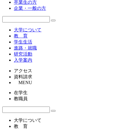
卒業生の方
企業・一般の方
大学について
教 育
学生生活
進路・就職
研究活動
入学案内
アクセス
資料請求
MENU
在学生
教職員
大学について
教 育