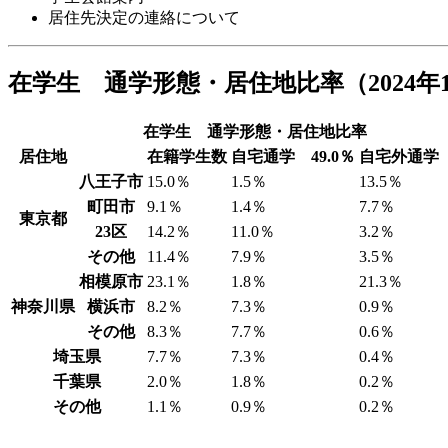
居住先決定の連絡について
在学生 通学形態・居住地比率（2024年
在学生 通学形態・居住地比率
居住地
在籍学生数
自宅通学 49.0％
自宅外通学 
八王子市
15.0％
1.5％
13.5％
町田市
9.1％
1.4％
7.7％
東京都
23区
14.2％
11.0％
3.2％
その他
11.4％
7.9％
3.5％
相模原市
23.1％
1.8％
21.3％
神奈川県
横浜市
8.2％
7.3％
0.9％
その他
8.3％
7.7％
0.6％
埼玉県
7.7％
7.3％
0.4％
千葉県
2.0％
1.8％
0.2％
その他
1.1％
0.9％
0.2％