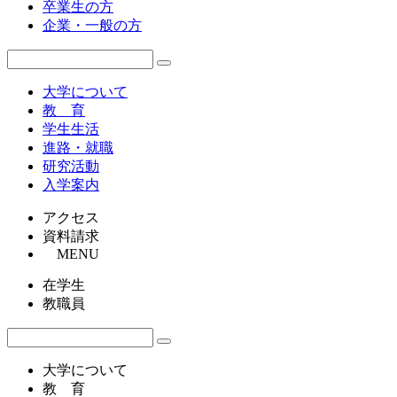
卒業生の方
企業・一般の方
大学について
教 育
学生生活
進路・就職
研究活動
入学案内
アクセス
資料請求
MENU
在学生
教職員
大学について
教 育