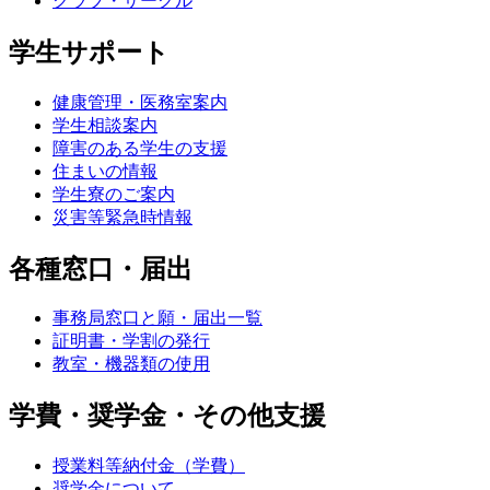
クラブ・サークル
学生サポート
健康管理・医務室案内
学生相談案内
障害のある学生の支援
住まいの情報
学生寮のご案内
災害等緊急時情報
各種窓口・届出
事務局窓口と願・届出一覧
証明書・学割の発行
教室・機器類の使用
学費・奨学金・その他支援
授業料等納付金（学費）
奨学金について