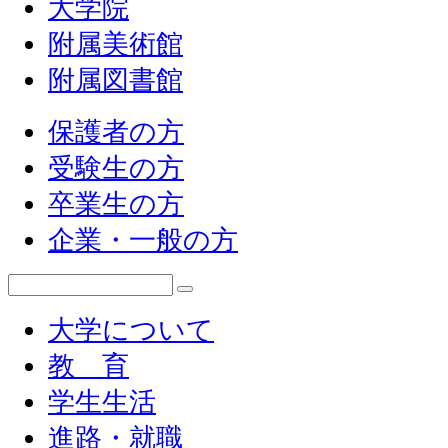
大学院
附属美術館
附属図書館
保護者の方
受験生の方
卒業生の方
企業・一般の方
大学について
教 育
学生生活
進路・就職