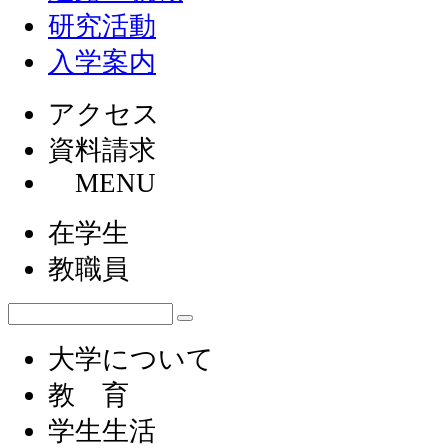
研究活動
入学案内
アクセス
資料請求
MENU
在学生
教職員
大学について
教 育
学生生活