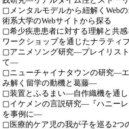
▢メンタルモデルから紐解くWebのfo
術系大学のWebサイトから探る
▢希少疾患患者に対する理解と共感
ワークショップを通じたナラティ
▢アニメソング研究―プレイリス
て―
▢ニューチャイナタウンの研究―
み解く留学の動機と葛藤―
▢装置とふるまい―自作織機を通し
▢イケメンの言説研究―『ハニーレ
を事例に―
▢医療的ケア児の我が子を巡る2つ