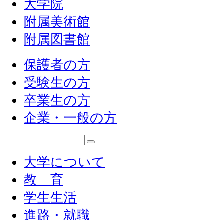
大学院
附属美術館
附属図書館
保護者の方
受験生の方
卒業生の方
企業・一般の方
大学について
教 育
学生生活
進路・就職