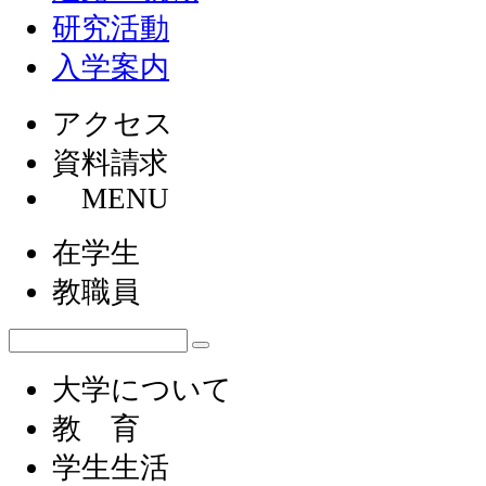
研究活動
入学案内
アクセス
資料請求
MENU
在学生
教職員
大学について
教 育
学生生活