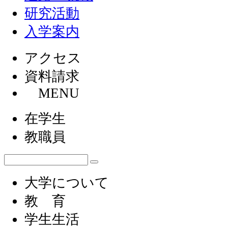
研究活動
入学案内
アクセス
資料請求
MENU
在学生
教職員
大学について
教 育
学生生活