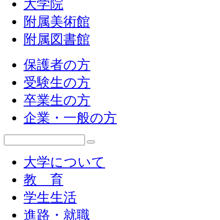
大学院
附属美術館
附属図書館
保護者の方
受験生の方
卒業生の方
企業・一般の方
大学について
教 育
学生生活
進路・就職