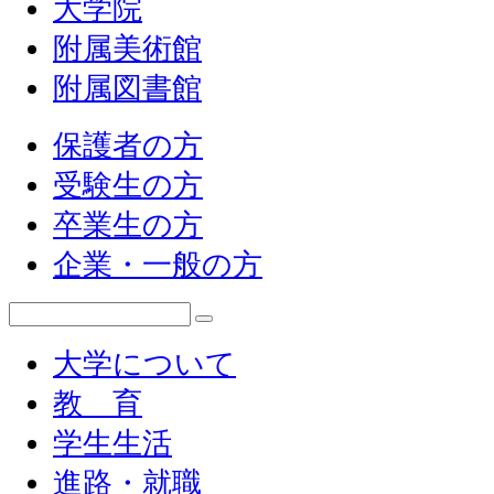
大学院
附属美術館
附属図書館
保護者の方
受験生の方
卒業生の方
企業・一般の方
大学について
教 育
学生生活
進路・就職