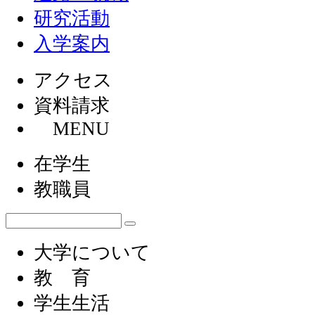
研究活動
入学案内
アクセス
資料請求
MENU
在学生
教職員
大学について
教 育
学生生活