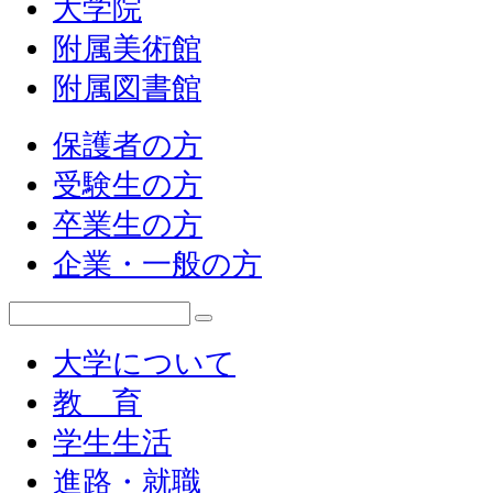
大学院
附属美術館
附属図書館
保護者の方
受験生の方
卒業生の方
企業・一般の方
大学について
教 育
学生生活
進路・就職