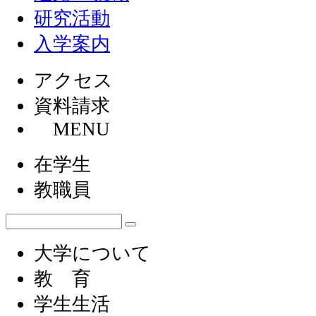
研究活動
入学案内
アクセス
資料請求
MENU
在学生
教職員
大学について
教 育
学生生活