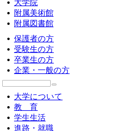
大学院
附属美術館
附属図書館
保護者の方
受験生の方
卒業生の方
企業・一般の方
大学について
教 育
学生生活
進路・就職