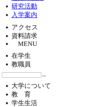
研究活動
入学案内
アクセス
資料請求
MENU
在学生
教職員
大学について
教 育
学生生活