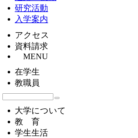
研究活動
入学案内
アクセス
資料請求
MENU
在学生
教職員
大学について
教 育
学生生活