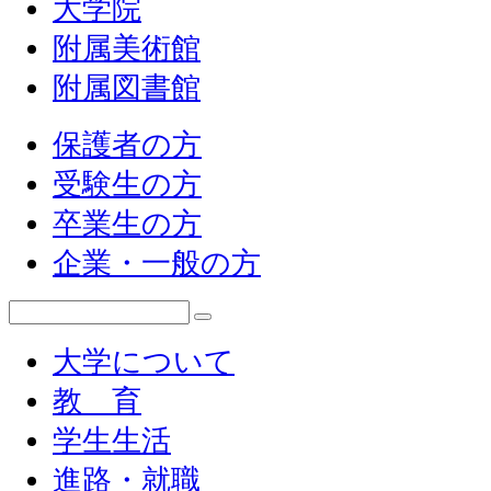
大学院
附属美術館
附属図書館
保護者の方
受験生の方
卒業生の方
企業・一般の方
大学について
教 育
学生生活
進路・就職