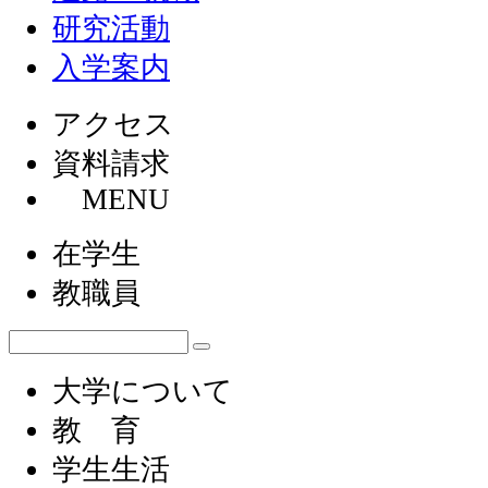
研究活動
入学案内
アクセス
資料請求
MENU
在学生
教職員
大学について
教 育
学生生活