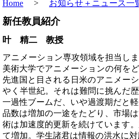
Home
>
お知らせ＋ニュース一
新任教員紹介
叶 精二 教授
アニメーション専攻領域を担当し
美術大学でアニメーションの何を
先進国と目される日米のアニメー
やく半世紀。それは難問に挑んだ
一過性ブームだ、いや過渡期だと軽
品数は増加の一途をたどり、市場は
術は加速度的更新を続けています。
て増加。学生諸君は情報の洪水に対