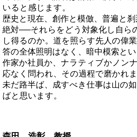
いると感じます。
歴史と現在、創作と模倣、普遍と刹
絶対──それらをどう対象化し自ら
し得るのか。道を照らす先人の偉業
答の全体照明はなく、暗中模索と
作家か社員か、ナラティブかノン
応なく問われ、その過程で磨かれ
未だ路半ば、成すべき仕事は山の如
ばと思います。
森田 浩彰 教授