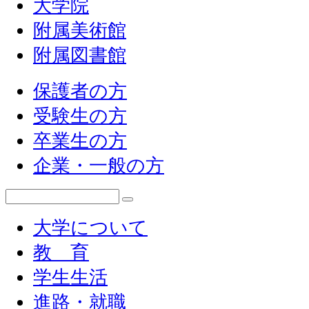
大学院
附属美術館
附属図書館
保護者の方
受験生の方
卒業生の方
企業・一般の方
大学について
教 育
学生生活
進路・就職