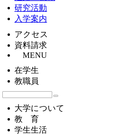
研究活動
入学案内
アクセス
資料請求
MENU
在学生
教職員
大学について
教 育
学生生活