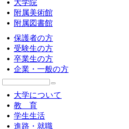
大学院
附属美術館
附属図書館
保護者の方
受験生の方
卒業生の方
企業・一般の方
大学について
教 育
学生生活
進路・就職