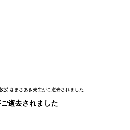
教授 森まさあき先生がご逝去されました
がご逝去されました
。