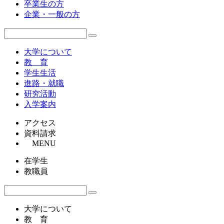
卒業生の方
企業・一般の方
大学について
教 育
学生生活
進路・就職
研究活動
入学案内
アクセス
資料請求
MENU
在学生
教職員
大学について
教 育