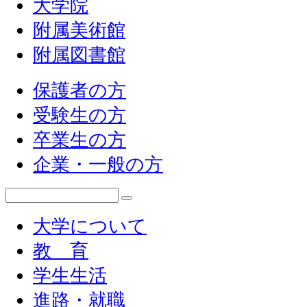
大学院
附属美術館
附属図書館
保護者の方
受験生の方
卒業生の方
企業・一般の方
大学について
教 育
学生生活
進路・就職