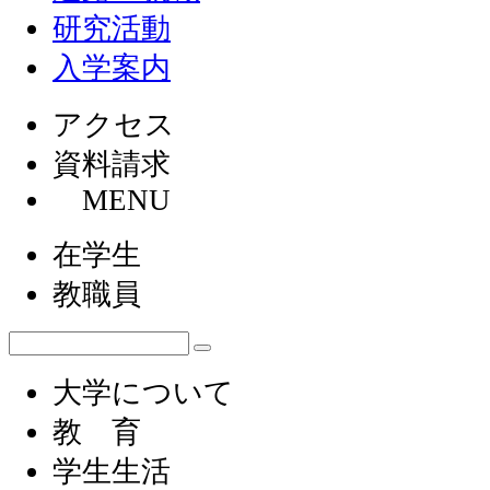
研究活動
入学案内
アクセス
資料請求
MENU
在学生
教職員
大学について
教 育
学生生活