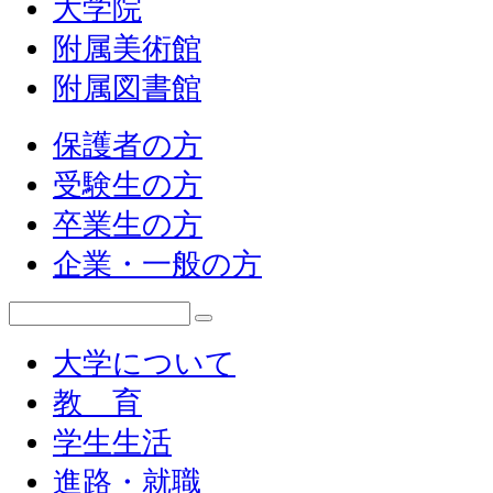
大学院
附属美術館
附属図書館
保護者の方
受験生の方
卒業生の方
企業・一般の方
大学について
教 育
学生生活
進路・就職