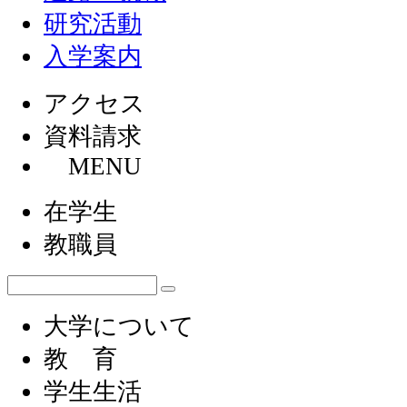
研究活動
入学案内
アクセス
資料請求
MENU
在学生
教職員
大学について
教 育
学生生活